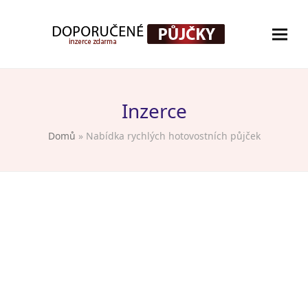
Inzerce
Domů
»
Nabídka rychlých hotovostních půjček