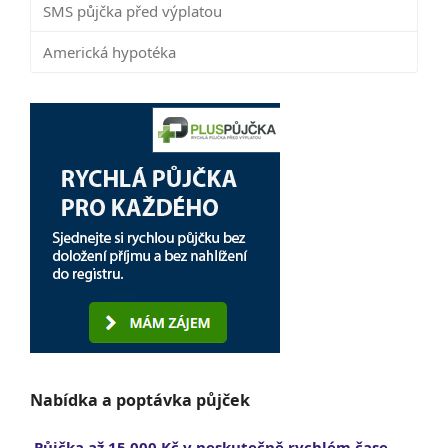
SMS půjčka před výplatou
Americká hypotéka
Nabídka a poptávka půjček
Půjčka až 15 000 Kč v neskutečně rychlém čase