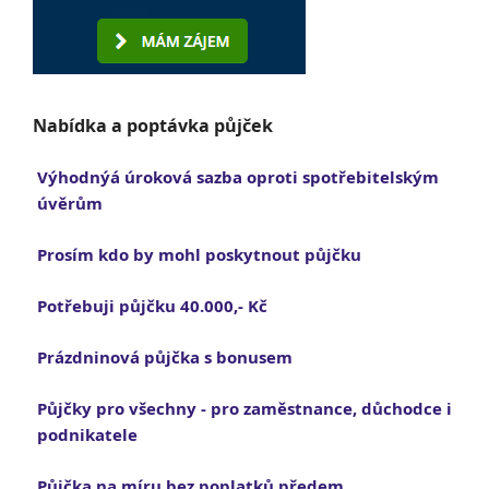
Nabídka a poptávka půjček
Výhodnýá úroková sazba oproti spotřebitelským
úvěrům
Prosím kdo by mohl poskytnout půjčku
Potřebuji půjčku 40.000,- Kč
Prázdninová půjčka s bonusem
Půjčky pro všechny - pro zaměstnance, důchodce i
podnikatele
Půjčka na míru bez poplatků předem