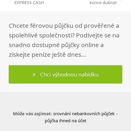
previous
next
EXPRESS CASH
konce dubna!
post:
post:
Chcete férovou půjčku od prověřené a
spolehlivé společnosti? Podívejte se na
snadno dostupné půjčky online a
získejte peníze ještě dnes...
Chci výhodnou nabídku
Může vás zajímat:
srovnání nebankovních půjček
–
půjčka ihned na účet