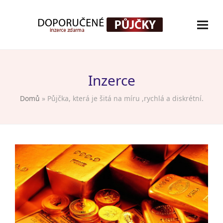
Inzerce
Domů
»
Půjčka, která je šitá na míru ,rychlá a diskrétní.