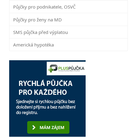
Půjčky pro podnikatele, OSVČ
Půjčky pro ženy na MD
SMS půjčka před výplatou
Americká hypotéka