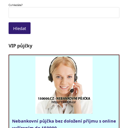
Co hledáte?
VIP půjčky
Nebankovní půjčka bez doložení příjmu s online
vyřízením do 150000