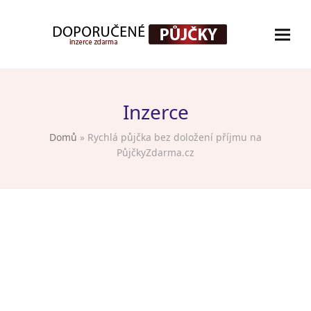
Inzerce
Domů
»
Rychlá půjčka bez doložení příjmu na
PůjčkyZdarma.cz