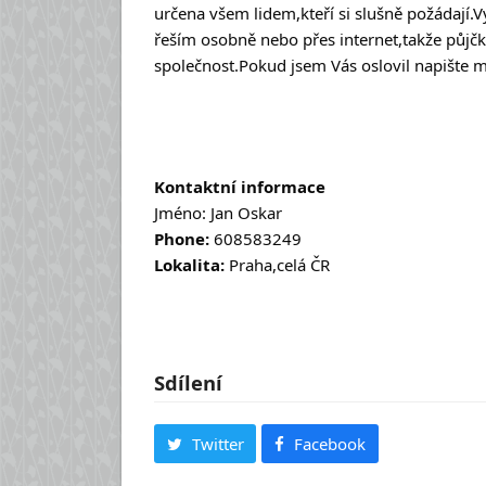
určena všem lidem,kteří si slušně požádají.Vy
řeším osobně nebo přes internet,takže půjčk
společnost.Pokud jsem Vás oslovil napište m
Kontaktní informace
Jméno: Jan Oskar
Phone:
608583249
Lokalita:
Praha,celá ČR
Sdílení
Twitter
Facebook