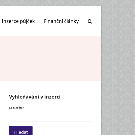
Inzerce půjček
Finanční články
Vyhledávání v inzerci
Co hledáte?