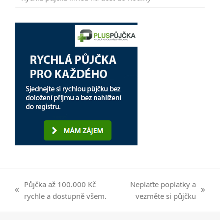
Půjčka až 100.000 Kč
Neplaťte poplatky a
previous
next
rychle a dostupně všem.
vezměte si půjčku
post:
post: