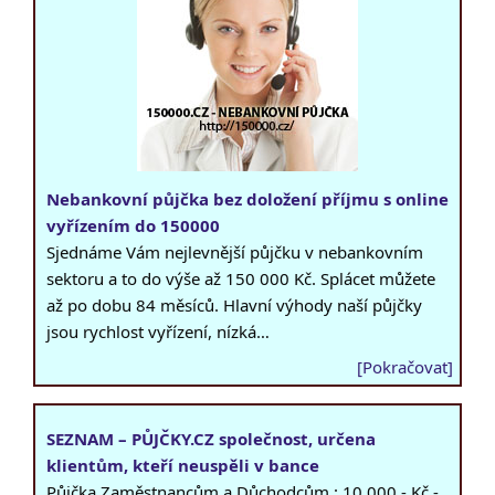
Nebankovní půjčka bez doložení příjmu s online
vyřízením do 150000
Sjednáme Vám nejlevnější půjčku v nebankovním
sektoru a to do výše až 150 000 Kč. Splácet můžete
až po dobu 84 měsíců. Hlavní výhody naší půjčky
jsou rychlost vyřízení, nízká…
[Pokračovat]
SEZNAM – PŮJČKY.CZ společnost, určena
klientům, kteří neuspěli v bance
Půjčka Zaměstnancům a Důchodcům : 10.000,- Kč -