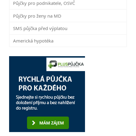
Půjčky pro podnikatele, OSVČ
Půjčky pro ženy na MD
SMS půjčka před výplatou
Americká hypotéka