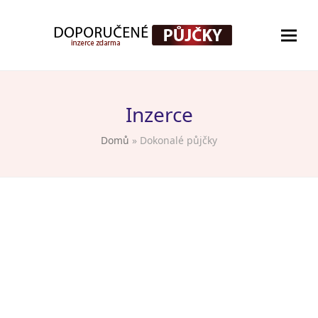
Inzerce
Domů
»
Dokonalé půjčky