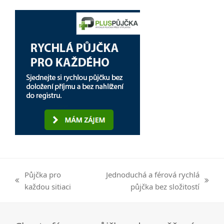
Půjčka pro
Jednoduchá a férová rychlá
previous
next
každou sitiaci
půjčka bez složitostí
post:
post: