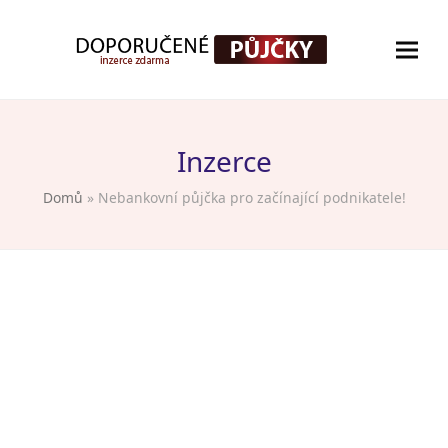
Inzerce
Domů
»
Nebankovní půjčka pro začínající podnikatele!