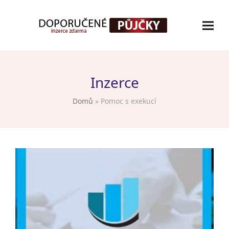
Inzerce
Domů
»
Pomoc s exekucí