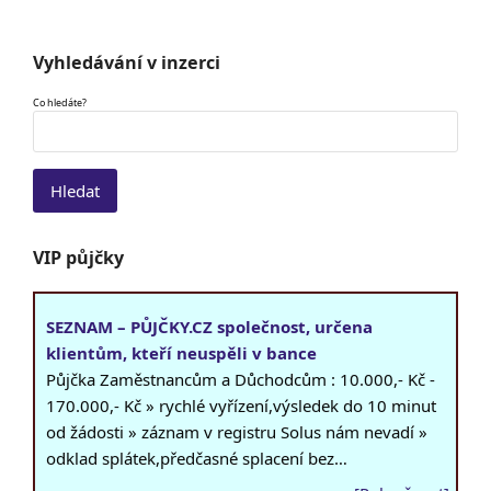
Vyhledávání v inzerci
Co hledáte?
VIP půjčky
SEZNAM – PŮJČKY.CZ společnost, určena
klientům, kteří neuspěli v bance
Půjčka Zaměstnancům a Důchodcům : 10.000,- Kč -
170.000,- Kč » rychlé vyřízení,výsledek do 10 minut
od žádosti » záznam v registru Solus nám nevadí »
odklad splátek,předčasné splacení bez…