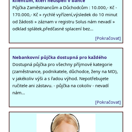
klientům, kteří neuspěli v bance
Půjčka Zaměstnancům a Důchodcům : 10.000,- Kč -
170.000,- Kč » rychlé vyřízení,výsledek do 10 minut
od žádosti » záznam v registru Solus nám nevadí »
odklad splátek,předčasné splacení bez…
[Pokračovat]
Nebankovní půjčka dostupná pro každého
Dostupná půjčka pro všechny příjmové kategorie
(zaměstnance, podnikatele, důchodce, ženy na MD),
v jakékoliv výši a s řadou výhod. Nepotřebujete
ručitele ani zástavu. - půjčka na cokoliv - nevadí
nám…
[Pokračovat]